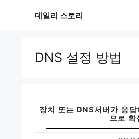
컨
텐
데일리 스토리
츠
로
건
너
뛰
DNS 설정 방법
기
장치 또는 DNS서버가 응답
으로 확