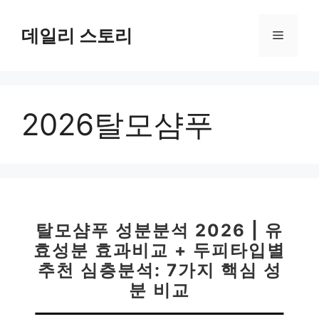
컨
텐
데일리 스토리
메
츠
로
뉴
건
너
2026탈모샴푸
뛰
기
탈모샴푸 성분분석 2026 | 유
효성분 효과비교 + 두피타입별
추천 심층분석: 7가지 핵심 성
분 비교