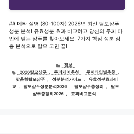
## 메타 설명 (80-100자) 2026년 최신 탈모샴푸
성분 분석! 유효성분 효과 비교하고 당신의 두피 타
입에 맞는 샴푸를 찾아보세요. 7가지 핵심 성분 심
층 분석으로 탈모 고민 끝!
카
정보
테
태
2026탈모샴푸
,
두피케어추천
,
두피타입별추천
,
고
그
맞춤형탈모샴푸
,
성분분석가이드
,
유효성분효과비
리
교
,
탈모샴푸성분분석2026
,
탈모샴푸총정리
,
탈모
샴푸총정리2026
,
효과비교분석