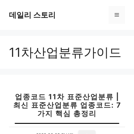
컨
텐
데일리 스토리
메
츠
로
뉴
건
너
11차산업분류가이드
뛰
기
업종코드 11차 표준산업분류 |
최신 표준산업분류 업종코드: 7
가지 핵심 총정리