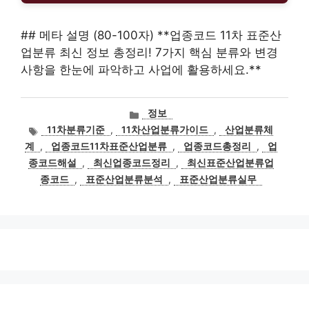
## 메타 설명 (80-100자) **업종코드 11차 표준산
업분류 최신 정보 총정리! 7가지 핵심 분류와 변경
사항을 한눈에 파악하고 사업에 활용하세요.**
카
정보
테
태
11차분류기준
,
11차산업분류가이드
,
산업분류체
고
그
계
,
업종코드11차표준산업분류
,
업종코드총정리
,
업
리
종코드해설
,
최신업종코드정리
,
최신표준산업분류업
종코드
,
표준산업분류분석
,
표준산업분류실무