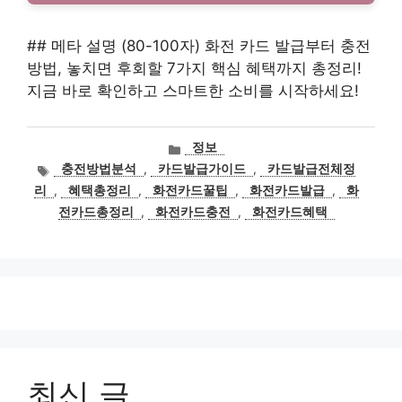
## 메타 설명 (80-100자) 화전 카드 발급부터 충전
방법, 놓치면 후회할 7가지 핵심 혜택까지 총정리!
지금 바로 확인하고 스마트한 소비를 시작하세요!
카
정보
테
태
충전방법분석
,
카드발급가이드
,
카드발급전체정
고
그
리
,
혜택총정리
,
화전카드꿀팁
,
화전카드발급
,
화
리
전카드총정리
,
화전카드충전
,
화전카드혜택
최신 글