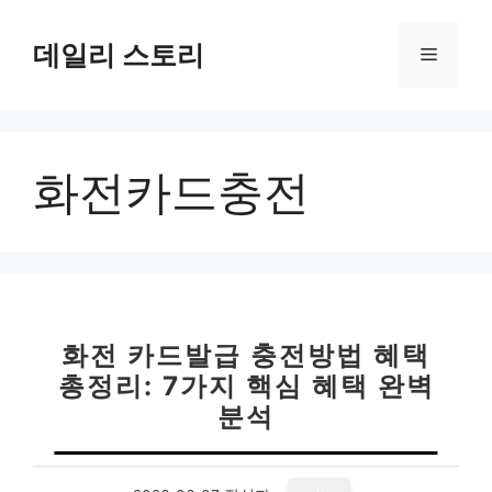
컨
텐
데일리 스토리
메
츠
로
뉴
건
너
화전카드충전
뛰
기
화전 카드발급 충전방법 혜택
총정리: 7가지 핵심 혜택 완벽
분석