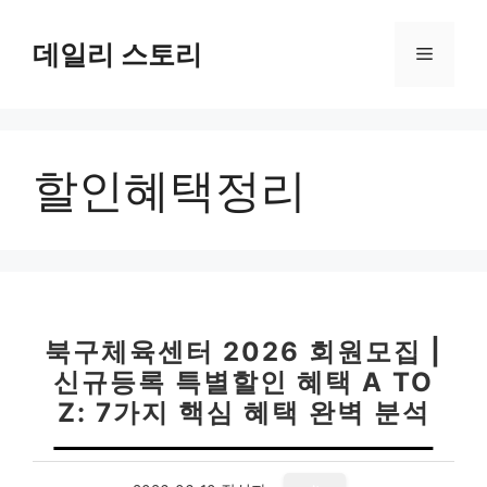
컨
텐
데일리 스토리
메
츠
로
뉴
건
너
할인혜택정리
뛰
기
북구체육센터 2026 회원모집 |
신규등록 특별할인 혜택 A TO
Z: 7가지 핵심 혜택 완벽 분석