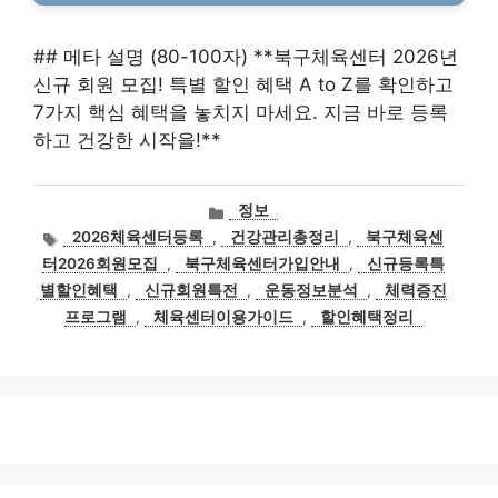
## 메타 설명 (80-100자) **북구체육센터 2026년
신규 회원 모집! 특별 할인 혜택 A to Z를 확인하고
7가지 핵심 혜택을 놓치지 마세요. 지금 바로 등록
하고 건강한 시작을!**
카
정보
테
태
2026체육센터등록
,
건강관리총정리
,
북구체육센
고
그
터2026회원모집
,
북구체육센터가입안내
,
신규등록특
리
별할인혜택
,
신규회원특전
,
운동정보분석
,
체력증진
프로그램
,
체육센터이용가이드
,
할인혜택정리