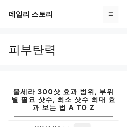
컨
텐
데일리 스토리
메
츠
로
뉴
건
너
피부탄력
뛰
기
울세라 300샷 효과 범위, 부위
별 필요 샷수, 최소 샷수 최대 효
과 보는 법 A TO Z