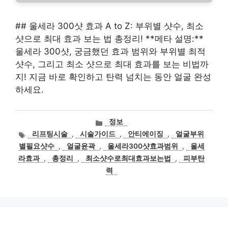
## 울세라 300샷 효과 A to Z: 부위별 샷수, 최소
샷으로 최대 효과 보는 법 총정리! **메타 설명:**
울세라 300샷, 궁금했던 효과 범위와 부위별 최적
샷수, 그리고 최소 샷으로 최대 효과를 보는 비법까
지! 지금 바로 확인하고 탄력 넘치는 동안 얼굴 완성
하세요.
카
정보
테
태
리프팅시술
,
시술가이드
,
안티에이징
,
얼굴부위
고
그
별필요샷수
,
얼굴윤곽
,
울세라300샷효과범위
,
울세
리
라효과
,
총정리
,
최소샷수로최대효과보는법
,
피부탄
력