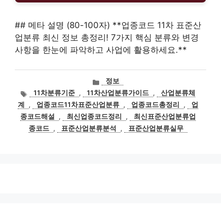
## 메타 설명 (80-100자) **업종코드 11차 표준산
업분류 최신 정보 총정리! 7가지 핵심 분류와 변경
사항을 한눈에 파악하고 사업에 활용하세요.**
카
정보
테
태
11차분류기준
,
11차산업분류가이드
,
산업분류체
고
그
계
,
업종코드11차표준산업분류
,
업종코드총정리
,
업
리
종코드해설
,
최신업종코드정리
,
최신표준산업분류업
종코드
,
표준산업분류분석
,
표준산업분류실무