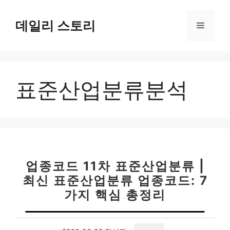
컨
텐
데일리 스토리
메
츠
로
뉴
건
너
표준산업분류분석
뛰
기
업종코드 11차 표준산업분류 |
최신 표준산업분류 업종코드: 7
가지 핵심 총정리