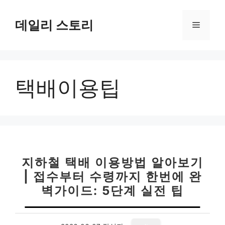
컨
텐
데일리 스토리
메
츠
로
뉴
건
너
택배이용팁
뛰
기
지하철 택배 이용방법 알아보기
| 접수부터 수령까지 한번에 완
벽가이드: 5단계 실전 팁