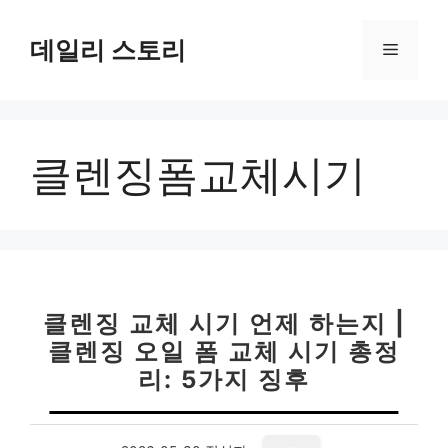
컨
텐
데일리 스토리
메
츠
로
뉴
건
너
클렌징폼교체시기
뛰
기
클렌징 교체 시기 언제 하는지 |
클렌징 오일 폼 교체 시기 총정
리: 5가지 징후