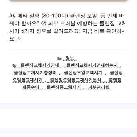
## 메타 설명 (80-100자) 클렌징 오일, 폼 언제 바
꿔야 할까요? 😥 피부 트러블 예방하는 클렌징 교체
시기 5가지 징후를 알려드려요! 지금 바로 확인하세
요! ✨
카
정보
테
태
클렌징교체시기안내
,
클렌징교체시기언제하는지
,
고
그
클렌징교체시기총정리
,
클렌징오일교체시기
,
클렌징
리
오일폼교체시기
,
클렌징오일폼교체시기분석
,
클렌징
제품수명
,
클렌징폼교체시기
,
피부관리팁