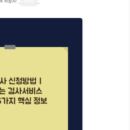
16
작성자:
writer