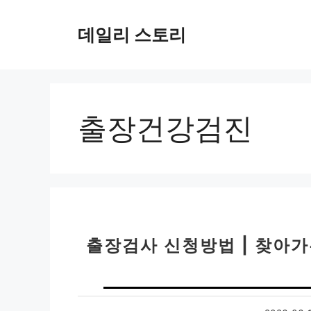
컨
텐
데일리 스토리
츠
로
건
너
뛰
출장건강검진
기
출장검사 신청방법 | 찾아가