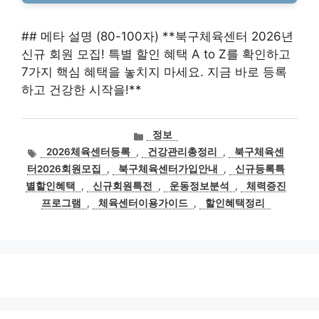
## 메타 설명 (80-100자) **북구체육센터 2026년
신규 회원 모집! 특별 할인 혜택 A to Z를 확인하고
7가지 핵심 혜택을 놓치지 마세요. 지금 바로 등록
하고 건강한 시작을!**
카
정보
테
태
2026체육센터등록
,
건강관리총정리
,
북구체육센
고
그
터2026회원모집
,
북구체육센터가입안내
,
신규등록특
리
별할인혜택
,
신규회원특전
,
운동정보분석
,
체력증진
프로그램
,
체육센터이용가이드
,
할인혜택정리