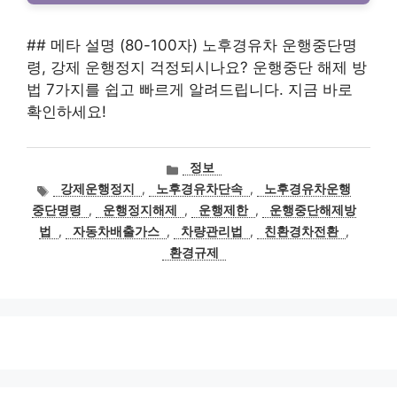
## 메타 설명 (80-100자) 노후경유차 운행중단명
령, 강제 운행정지 걱정되시나요? 운행중단 해제 방
법 7가지를 쉽고 빠르게 알려드립니다. 지금 바로
확인하세요!
카
정보
테
태
강제운행정지
,
노후경유차단속
,
노후경유차운행
고
그
중단명령
,
운행정지해제
,
운행제한
,
운행중단해제방
리
법
,
자동차배출가스
,
차량관리법
,
친환경차전환
,
환경규제