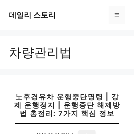
컨
텐
데일리 스토리
메
츠
로
뉴
건
너
차량관리법
뛰
기
노후경유차 운행중단명령 | 강
제 운행정지 | 운행중단 해제방
법 총정리: 7가지 핵심 정보