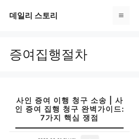
컨
텐
데일리 스토리
메
츠
로
뉴
건
너
증여집행절차
뛰
기
사인 증여 이행 청구 소송 | 사
인 증여 집행 청구 완벽가이드:
7가지 핵심 쟁점