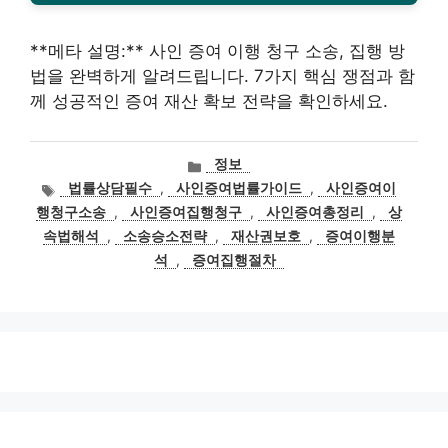
**메타 설명:** 사인 증여 이행 청구 소송, 집행 방
법을 완벽하게 알려드립니다. 7가지 핵심 쟁점과 함
께 성공적인 증여 재산 확보 전략을 확인하세요.
카
정보
테
태
법률상담필수
,
사인증여법률가이드
,
사인증여이
고
그
행청구소송
,
사인증여집행청구
,
사인증여총정리
,
상
리
속법해석
,
소송승소전략
,
재산권보호
,
증여이행분
석
,
증여집행절차