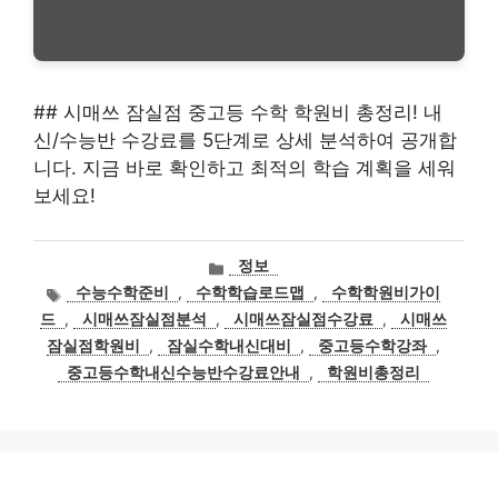
## 시매쓰 잠실점 중고등 수학 학원비 총정리! 내
신/수능반 수강료를 5단계로 상세 분석하여 공개합
니다. 지금 바로 확인하고 최적의 학습 계획을 세워
보세요!
카
정보
테
태
수능수학준비
,
수학학습로드맵
,
수학학원비가이
고
그
드
,
시매쓰잠실점분석
,
시매쓰잠실점수강료
,
시매쓰
리
잠실점학원비
,
잠실수학내신대비
,
중고등수학강좌
,
중고등수학내신수능반수강료안내
,
학원비총정리