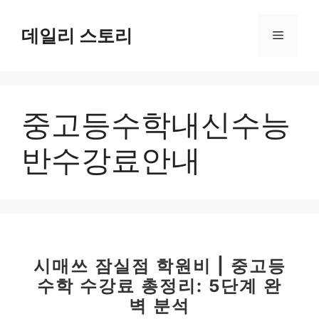
컨
텐
데일리 스토리
메
츠
로
뉴
건
너
중고등수학내신수능
뛰
기
반수강료안내
시매쓰 잠실점 학원비 | 중고등
수학 수강료 총정리: 5단계 완
벽 분석