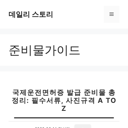
컨
텐
데일리 스토리
메
츠
로
뉴
건
너
준비물가이드
뛰
기
국제운전면허증 발급 준비물 총
정리: 필수서류, 사진규격 A TO
Z