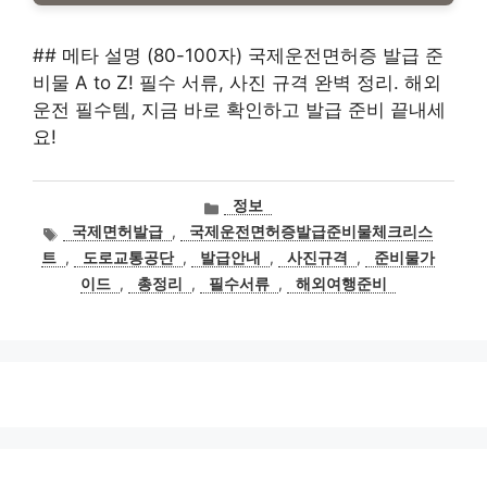
## 메타 설명 (80-100자) 국제운전면허증 발급 준
비물 A to Z! 필수 서류, 사진 규격 완벽 정리. 해외
운전 필수템, 지금 바로 확인하고 발급 준비 끝내세
요!
카
정보
테
태
국제면허발급
,
국제운전면허증발급준비물체크리스
고
그
트
,
도로교통공단
,
발급안내
,
사진규격
,
준비물가
리
이드
,
총정리
,
필수서류
,
해외여행준비