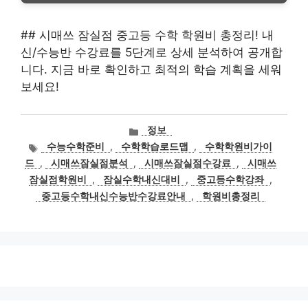
## 시매쓰 잠실점 중고등 수학 학원비 총정리! 내
신/수능반 수강료를 5단계로 상세 분석하여 공개합
니다. 지금 바로 확인하고 최적의 학습 계획을 세워
보세요!
카
정보
테
태
수능수학준비
,
수학학습로드맵
,
수학학원비가이
고
그
드
,
시매쓰잠실점분석
,
시매쓰잠실점수강료
,
시매쓰
리
잠실점학원비
,
잠실수학내신대비
,
중고등수학강좌
,
중고등수학내신수능반수강료안내
,
학원비총정리