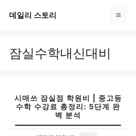
컨
텐
데일리 스토리
메
츠
로
뉴
건
너
잠실수학내신대비
뛰
기
시매쓰 잠실점 학원비 | 중고등
수학 수강료 총정리: 5단계 완
벽 분석