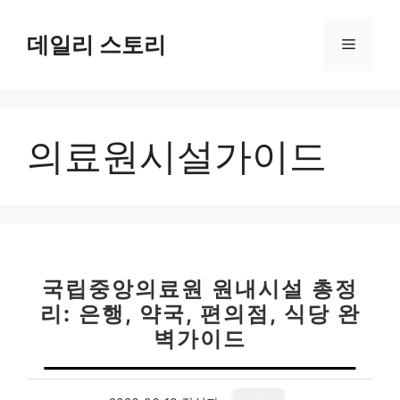
컨
텐
데일리 스토리
메
츠
로
뉴
건
너
의료원시설가이드
뛰
기
국립중앙의료원 원내시설 총정
리: 은행, 약국, 편의점, 식당 완
벽가이드