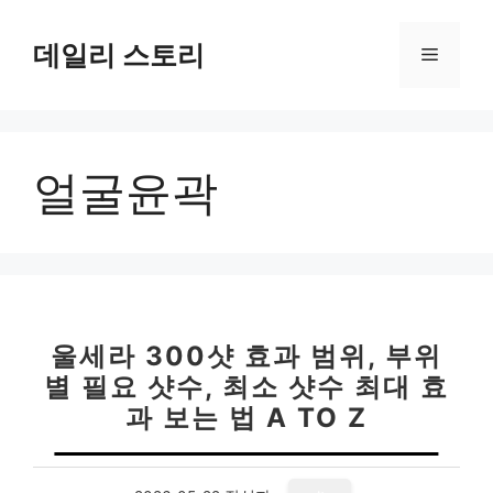
컨
텐
데일리 스토리
메
츠
로
뉴
건
너
얼굴윤곽
뛰
기
울세라 300샷 효과 범위, 부위
별 필요 샷수, 최소 샷수 최대 효
과 보는 법 A TO Z