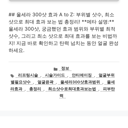
## 울세라 300샷 효과 A to Z: 부위별 샷수, 최소
샷으로 최대 효과 보는 법 총정리! **메타 설명:**
울세라 300샷, 궁금했던 효과 범위와 부위별 최적
샷수, 그리고 최소 샷으로 최대 효과를 보는 비법까
지! 지금 바로 확인하고 탄력 넘치는 동안 얼굴 완성
하세요.
카
정보
테
태
리프팅시술
,
시술가이드
,
안티에이징
,
얼굴부위
고
그
별필요샷수
,
얼굴윤곽
,
울세라300샷효과범위
,
울세
리
라효과
,
총정리
,
최소샷수로최대효과보는법
,
피부탄
력