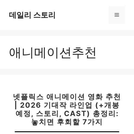
컨
텐
데일리 스토리
메
츠
로
뉴
건
너
애니메이션추천
뛰
기
넷플릭스 애니메이션 영화 추천
| 2026 기대작 라인업 (+개봉
예정, 스토리, CAST) 총정리:
놓치면 후회할 7가지