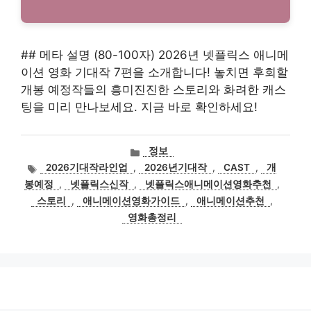
## 메타 설명 (80-100자) 2026년 넷플릭스 애니메
이션 영화 기대작 7편을 소개합니다! 놓치면 후회할
개봉 예정작들의 흥미진진한 스토리와 화려한 캐스
팅을 미리 만나보세요. 지금 바로 확인하세요!
카
정보
테
태
2026기대작라인업
,
2026년기대작
,
CAST
,
개
고
그
봉예정
,
넷플릭스신작
,
넷플릭스애니메이션영화추천
,
리
스토리
,
애니메이션영화가이드
,
애니메이션추천
,
영화총정리