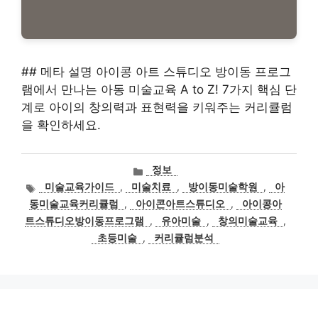
## 메타 설명 아이콩 아트 스튜디오 방이동 프로그
램에서 만나는 아동 미술교육 A to Z! 7가지 핵심 단
계로 아이의 창의력과 표현력을 키워주는 커리큘럼
을 확인하세요.
카
정보
테
태
미술교육가이드
,
미술치료
,
방이동미술학원
,
아
고
그
동미술교육커리큘럼
,
아이콘아트스튜디오
,
아이콩아
리
트스튜디오방이동프로그램
,
유아미술
,
창의미술교육
,
초등미술
,
커리큘럼분석