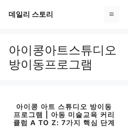
컨
텐
데일리 스토리
메
츠
로
뉴
건
너
아이콩아트스튜디오
뛰
기
방이동프로그램
아이콩 아트 스튜디오 방이동
프로그램 | 아동 미술교육 커리
큘럼 A TO Z: 7가지 핵심 단계