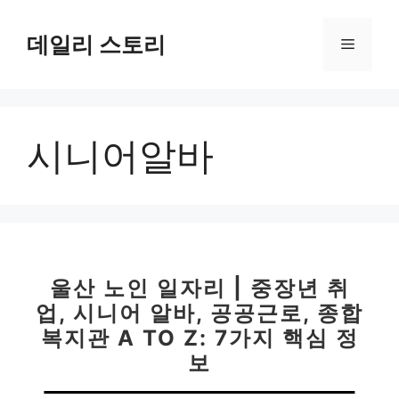
컨
텐
데일리 스토리
메
츠
로
뉴
건
너
시니어알바
뛰
기
울산 노인 일자리 | 중장년 취
업, 시니어 알바, 공공근로, 종합
복지관 A TO Z: 7가지 핵심 정
보