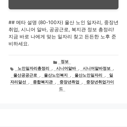
## 메타 설명 (80-100자) 울산 노인 일자리, 중장년
취업, 시니어 알바, 공공근로, 복지관 정보 총정리!
지금 바로 나에게 맞는 일자리 찾고 든든한 노후 준
비하세요.
카
정보
테
태
노인일자리총정리
,
시니어알바
,
시니어알바정보
,
고
그
울산공공근로
,
울산노인복지
,
울산노인일자리
,
일
리
자리알선
,
종합복지관
,
중장년취업
,
중장년취업가이
드