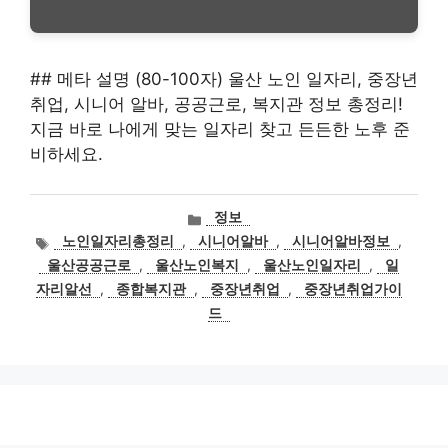
## 메타 설명 (80-100자) 울산 노인 일자리, 중장년
취업, 시니어 알바, 공공근로, 복지관 정보 총정리!
지금 바로 나에게 맞는 일자리 찾고 든든한 노후 준
비하세요.
카
정보
테
태
노인일자리총정리
,
시니어알바
,
시니어알바정보
,
고
그
울산공공근로
,
울산노인복지
,
울산노인일자리
,
일
리
자리알선
,
종합복지관
,
중장년취업
,
중장년취업가이
드