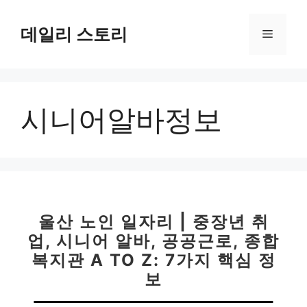
컨
텐
데일리 스토리
메
츠
로
뉴
건
너
시니어알바정보
뛰
기
울산 노인 일자리 | 중장년 취
업, 시니어 알바, 공공근로, 종합
복지관 A TO Z: 7가지 핵심 정
보