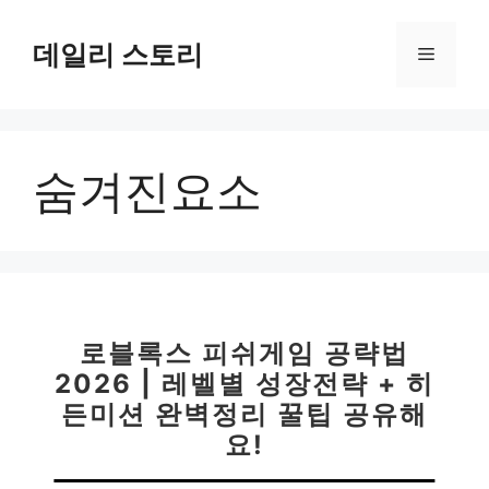
컨
텐
데일리 스토리
메
츠
로
뉴
건
너
숨겨진요소
뛰
기
로블록스 피쉬게임 공략법
2026 | 레벨별 성장전략 + 히
든미션 완벽정리 꿀팁 공유해
요!