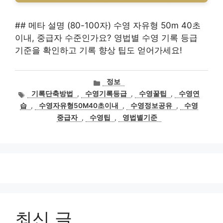
## 메타 설명 (80-100자) 수영 자유형 50m 40초
이내, 중급자 수준인가요? 영법별 수영 기록 등급
기준을 확인하고 기록 향상 팁도 얻어가세요!
카
정보
테
태
기록단축방법
,
수영기록등급
,
수영꿀팁
,
수영연
고
그
습
,
수영자유형50M40초이내
,
수영정보공유
,
수영
리
중급자
,
수영팁
,
영법별기준
최신 글