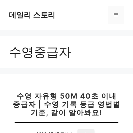
컨
텐
데일리 스토리
메
츠
로
뉴
건
너
수영중급자
뛰
기
수영 자유형 50M 40초 이내
중급자 | 수영 기록 등급 영법별
기준, 같이 알아봐요!