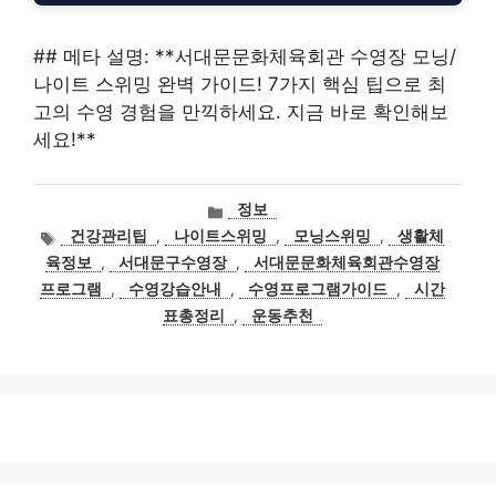
## 메타 설명: **서대문문화체육회관 수영장 모닝/
나이트 스위밍 완벽 가이드! 7가지 핵심 팁으로 최
고의 수영 경험을 만끽하세요. 지금 바로 확인해보
세요!**
카
정보
테
태
건강관리팁
,
나이트스위밍
,
모닝스위밍
,
생활체
고
그
육정보
,
서대문구수영장
,
서대문문화체육회관수영장
리
프로그램
,
수영강습안내
,
수영프로그램가이드
,
시간
표총정리
,
운동추천