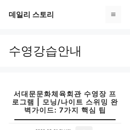
컨
텐
데일리 스토리
메
츠
로
뉴
건
너
수영강습안내
뛰
기
서대문문화체육회관 수영장 프
로그램 | 모닝/나이트 스위밍 완
벽가이드: 7가지 핵심 팁