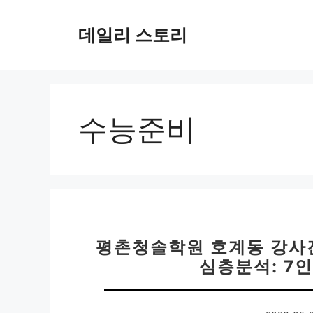
컨
텐
데일리 스토리
츠
로
건
너
뛰
수능준비
기
평촌청솔학원 호계동 강사진
심층분석: 7