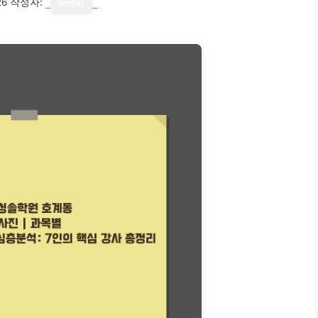
26
작성자:
writer