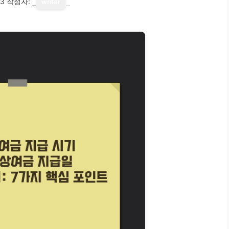
13
작성자:
writer