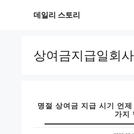
컨
텐
데일리 스토리
츠
로
건
너
뛰
상여금지급일회사
기
명절 상여금 지급 시기 언제 
가지