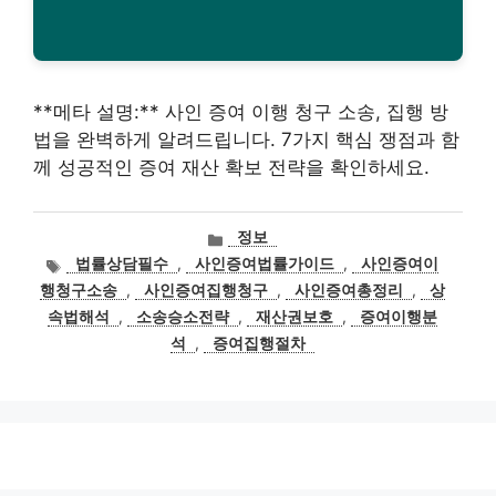
**메타 설명:** 사인 증여 이행 청구 소송, 집행 방
법을 완벽하게 알려드립니다. 7가지 핵심 쟁점과 함
께 성공적인 증여 재산 확보 전략을 확인하세요.
카
정보
테
태
법률상담필수
,
사인증여법률가이드
,
사인증여이
고
그
행청구소송
,
사인증여집행청구
,
사인증여총정리
,
상
리
속법해석
,
소송승소전략
,
재산권보호
,
증여이행분
석
,
증여집행절차