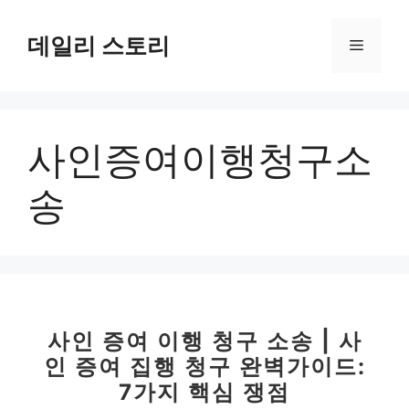
컨
텐
데일리 스토리
메
츠
로
뉴
건
너
사인증여이행청구소
뛰
기
송
사인 증여 이행 청구 소송 | 사
인 증여 집행 청구 완벽가이드:
7가지 핵심 쟁점