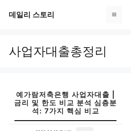
컨
텐
데일리 스토리
메
츠
로
뉴
건
너
사업자대출총정리
뛰
기
예가람저축은행 사업자대출 |
금리 및 한도 비교 분석 심층분
석: 7가지 핵심 비교