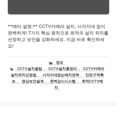
**메타 설명:** CCTV카메라 설치, 사각지대 없이
완벽하게! 7가지 핵심 원칙으로 최적의 설치 위치를
선정하고 보안을 강화하세요. 지금 바로 확인하세
요!
카
정보
테
태
CCTV설치꿀팁
,
CCTV설치총정리
,
CCTV카메라
고
그
설치위치선정법
,
사각지대없는배치전략
,
안전구역확
리
보
,
영상보안설계
,
완벽감시시스템
,
최적CCTV배
치