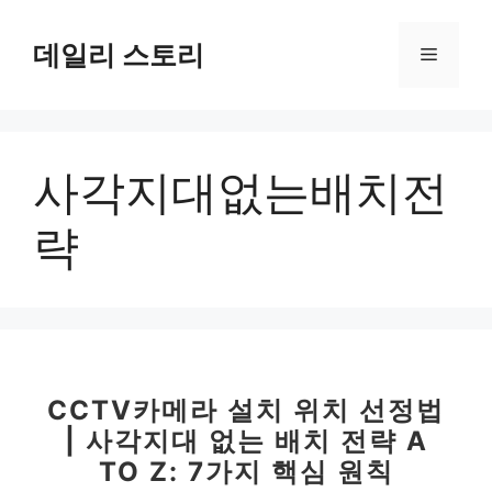
컨
텐
데일리 스토리
메
츠
로
뉴
건
너
사각지대없는배치전
뛰
기
략
CCTV카메라 설치 위치 선정법
| 사각지대 없는 배치 전략 A
TO Z: 7가지 핵심 원칙