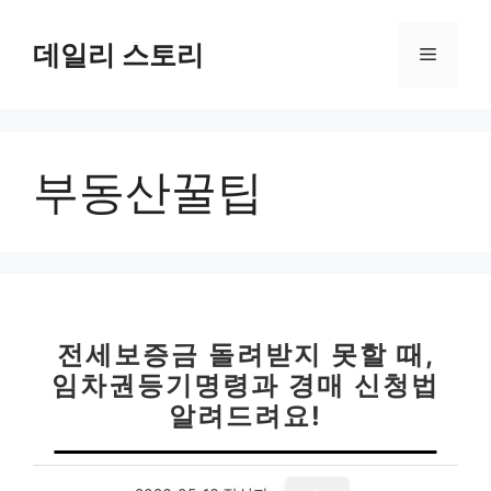
컨
텐
데일리 스토리
메
츠
로
뉴
건
너
부동산꿀팁
뛰
기
전세보증금 돌려받지 못할 때,
임차권등기명령과 경매 신청법
알려드려요!