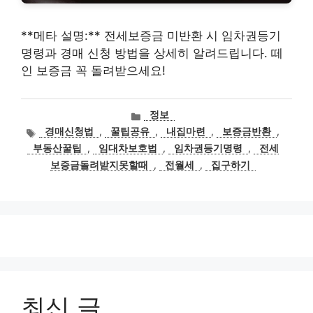
**메타 설명:** 전세보증금 미반환 시 임차권등기
명령과 경매 신청 방법을 상세히 알려드립니다. 떼
인 보증금 꼭 돌려받으세요!
카
정보
테
태
경매신청법
,
꿀팁공유
,
내집마련
,
보증금반환
,
고
그
부동산꿀팁
,
임대차보호법
,
임차권등기명령
,
전세
리
보증금돌려받지못할때
,
전월세
,
집구하기
최신 글