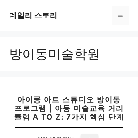
컨
텐
데일리 스토리
메
츠
로
뉴
건
너
방이동미술학원
뛰
기
아이콩 아트 스튜디오 방이동
프로그램 | 아동 미술교육 커리
큘럼 A TO Z: 7가지 핵심 단계