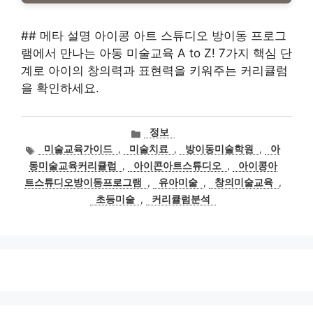
## 메타 설명 아이콩 아트 스튜디오 방이동 프로그
램에서 만나는 아동 미술교육 A to Z! 7가지 핵심 단
계로 아이의 창의력과 표현력을 키워주는 커리큘럼
을 확인하세요.
카
정보
테
태
미술교육가이드
,
미술치료
,
방이동미술학원
,
아
고
그
동미술교육커리큘럼
,
아이콘아트스튜디오
,
아이콩아
리
트스튜디오방이동프로그램
,
유아미술
,
창의미술교육
,
초등미술
,
커리큘럼분석