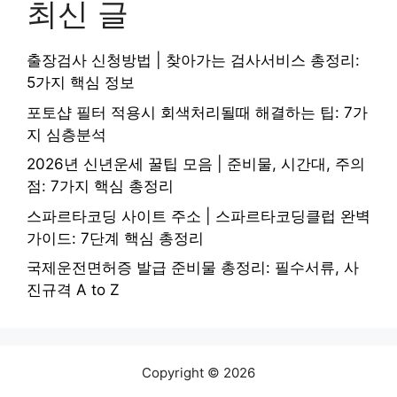
최신 글
출장검사 신청방법 | 찾아가는 검사서비스 총정리:
5가지 핵심 정보
포토샵 필터 적용시 회색처리될때 해결하는 팁: 7가
지 심층분석
2026년 신년운세 꿀팁 모음 | 준비물, 시간대, 주의
점: 7가지 핵심 총정리
스파르타코딩 사이트 주소 | 스파르타코딩클럽 완벽
가이드: 7단계 핵심 총정리
국제운전면허증 발급 준비물 총정리: 필수서류, 사
진규격 A to Z
Copyright © 2026