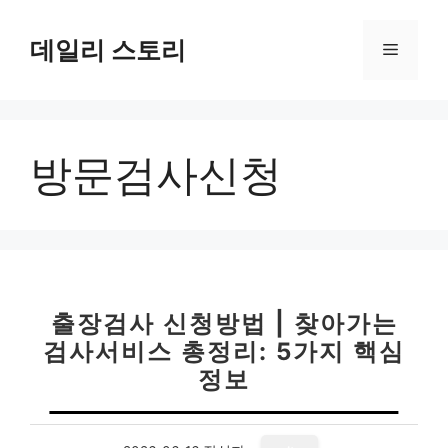
컨
텐
데일리 스토리
메
츠
로
뉴
건
너
방문검사신청
뛰
기
출장검사 신청방법 | 찾아가는
검사서비스 총정리: 5가지 핵심
정보