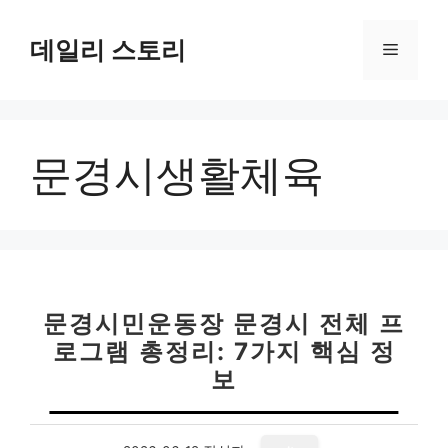
컨
텐
데일리 스토리
메
츠
로
뉴
건
너
문경시생활체육
뛰
기
문경시민운동장 문경시 전체 프
로그램 총정리: 7가지 핵심 정
보