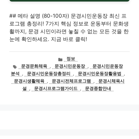
## 메타 설명 (80-100자) 문경시민운동장 최신 프
로그램 총정리! 7가지 핵심 정보로 운동부터 문화생
활까지, 문경 시민이라면 놓칠 수 없는 모든 것을 한
눈에 확인하세요. 지금 바로 클릭!
카
정보
테
태
문경문화체육
,
문경시민운동장
,
문경시민운동장
고
그
분석
,
문경시민운동장총정리
,
문경시민운동장활용법
,
리
문경시생활체육
,
문경시전체프로그램
,
문경시체육시
설
,
문경시프로그램가이드
,
문경종합안내