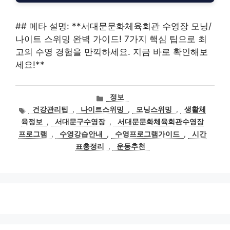
## 메타 설명: **서대문문화체육회관 수영장 모닝/
나이트 스위밍 완벽 가이드! 7가지 핵심 팁으로 최
고의 수영 경험을 만끽하세요. 지금 바로 확인해보
세요!**
카
정보
테
태
건강관리팁
,
나이트스위밍
,
모닝스위밍
,
생활체
고
그
육정보
,
서대문구수영장
,
서대문문화체육회관수영장
리
프로그램
,
수영강습안내
,
수영프로그램가이드
,
시간
표총정리
,
운동추천