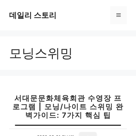
컨
텐
데일리 스토리
메
츠
로
뉴
건
너
모닝스위밍
뛰
기
서대문문화체육회관 수영장 프
로그램 | 모닝/나이트 스위밍 완
벽가이드: 7가지 핵심 팁