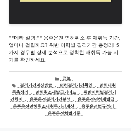
**메타 설명:** 음주운전 면허취소 후 재취득 기간,
얼마나 걸릴까요? 위반 이력별 결격기간 총정리! 5
가지 경우별 상세 분석으로 정확한 재취득 가능 시
기를 확인하세요.
카
정보
테
태
결격기간계산방법
,
면허결격기간확인
,
면허재취
고
그
득총정리
,
면허취소재발급가이드
,
위반이력별결격기
리
간차이
,
음주운전결격기간분석
,
음주운전면허재발급
,
음주운전면허취소재취득기간계산
,
음주운전법규정리
,
음주운전처벌기준