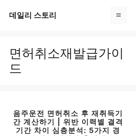
컨
텐
데일리 스토리
메
츠
로
뉴
건
너
면허취소재발급가이
뛰
기
드
음주운전 면허취소 후 재취득기
간 계산하기 | 위반 이력별 결격
기간 차이 심층분석: 5가지 경