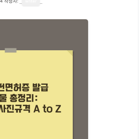
14
작성자:
writer