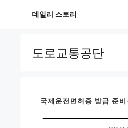
컨
텐
데일리 스토리
츠
로
건
너
뛰
도로교통공단
기
국제운전면허증 발급 준비물