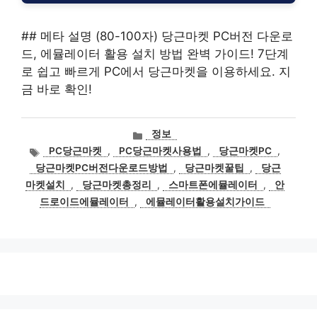
## 메타 설명 (80-100자) 당근마켓 PC버전 다운로
드, 에뮬레이터 활용 설치 방법 완벽 가이드! 7단계
로 쉽고 빠르게 PC에서 당근마켓을 이용하세요. 지
금 바로 확인!
카
정보
테
태
PC당근마켓
,
PC당근마켓사용법
,
당근마켓PC
,
고
그
당근마켓PC버전다운로드방법
,
당근마켓꿀팁
,
당근
리
마켓설치
,
당근마켓총정리
,
스마트폰에뮬레이터
,
안
드로이드에뮬레이터
,
에뮬레이터활용설치가이드