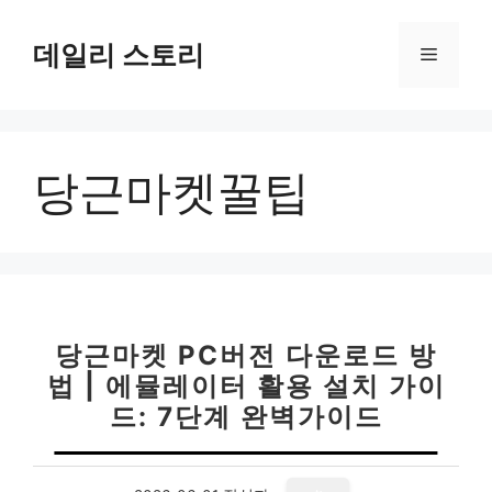
컨
텐
데일리 스토리
메
츠
로
뉴
건
너
당근마켓꿀팁
뛰
기
당근마켓 PC버전 다운로드 방
법 | 에뮬레이터 활용 설치 가이
드: 7단계 완벽가이드