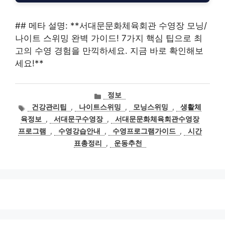
## 메타 설명: **서대문문화체육회관 수영장 모닝/
나이트 스위밍 완벽 가이드! 7가지 핵심 팁으로 최
고의 수영 경험을 만끽하세요. 지금 바로 확인해보
세요!**
카
정보
테
태
건강관리팁
,
나이트스위밍
,
모닝스위밍
,
생활체
고
그
육정보
,
서대문구수영장
,
서대문문화체육회관수영장
리
프로그램
,
수영강습안내
,
수영프로그램가이드
,
시간
표총정리
,
운동추천