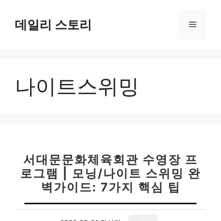
컨
텐
데일리 스토리
메
츠
로
뉴
건
너
나이트스위밍
뛰
기
서대문문화체육회관 수영장 프
로그램 | 모닝/나이트 스위밍 완
벽가이드: 7가지 핵심 팁