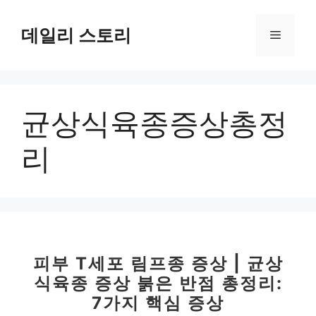
컨
텐
데일리 스토리
메
츠
로
뉴
건
너
균상식육종증상총정
뛰
기
리
피부 T세포 림프종 증상 | 균상
식육종 증상 붉은 반점 총정리:
7가지 핵심 증상