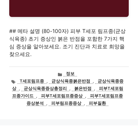
## 메타 설명 (80-100자) 피부 T세포 림프종(균상
식육종) 초기 증상인 붉은 반점을 포함한 7가지 핵
심 증상을 알아보세요. 조기 진단과 치료로 희망을
찾으세요.
카
정보
테
태
T세포림프종
,
균상식육종붉은반점
,
균상식육종증
고
그
상
,
균상식육종증상총정리
,
붉은반점
,
피부T세포림
리
프종가이드
,
피부T세포림프종증상
,
피부T세포림프종
증상분석
,
피부림프종증상
,
피부질환