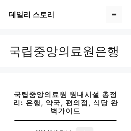
컨
텐
데일리 스토리
메
츠
로
뉴
건
너
국립중앙의료원은행
뛰
기
국립중앙의료원 원내시설 총정
리: 은행, 약국, 편의점, 식당 완
벽가이드