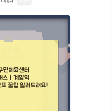
11
작성자:
writer