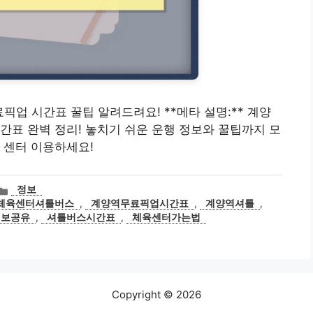
픽업 시간표 꿀팁 알려드려요! **메타 설명:** 계양
간표 완벽 정리! 놓치기 쉬운 운행 정보와 꿀팁까지 모
 센터 이용하세요!
카
정보
테
체육센터셔틀버스
,
계양역무료픽업시간표
,
계양역셔틀
,
고
정보공유
,
셔틀버스시간표
,
체육센터가는법
리
Copyright © 2026