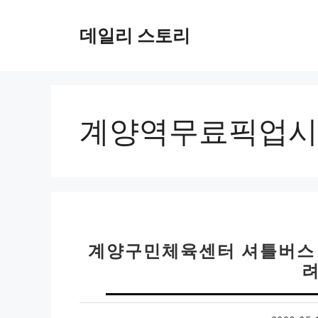
컨
텐
데일리 스토리
츠
로
건
너
뛰
계양역무료픽업시
기
계양구민체육센터 셔틀버스 
려