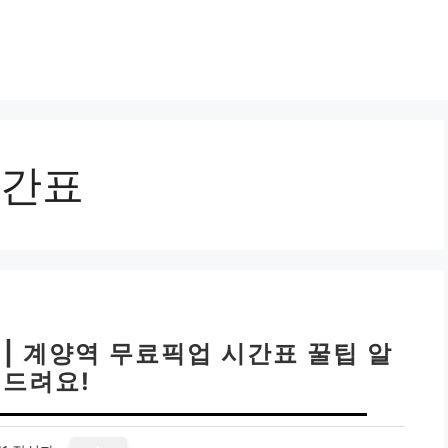
간표
| 계양역 무료픽업 시간표 꿀팁 알
드려요!