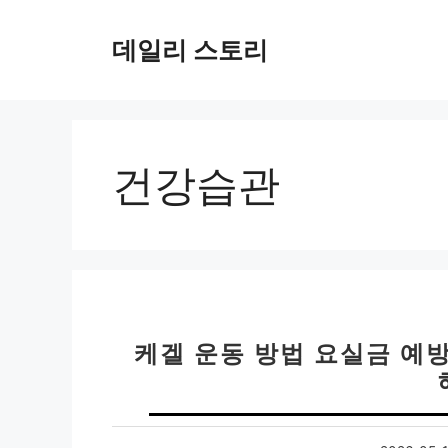
컨
텐
데일리 스토리
츠
로
건
너
뛰
건강습관
기
케겔 운동 방법 요실금 예방