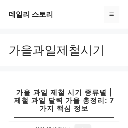
컨
텐
데일리 스토리
메
츠
로
뉴
건
너
가을과일제철시기
뛰
기
가을 과일 제철 시기 종류별 |
제철 과일 달력 가을 총정리: 7
가지 핵심 정보