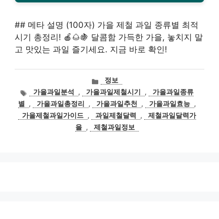
## 메타 설명 (100자) 가을 제철 과일 종류별 최적
시기 총정리! 🍎🌰🍇 달콤함 가득한 가을, 놓치지 말
고 맛있는 과일 즐기세요. 지금 바로 확인!
카
정보
테
태
가을과일분석
,
가을과일제철시기
,
가을과일종류
고
그
별
,
가을과일총정리
,
가을과일추천
,
가을과일효능
,
리
가을제철과일가이드
,
과일제철달력
,
제철과일달력가
을
,
제철과일정보