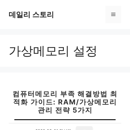
컨
텐
데일리 스토리
메
츠
로
뉴
건
너
가상메모리 설정
뛰
기
컴퓨터메모리 부족 해결방법 최
적화 가이드: RAM/가상메모리
관리 전략 5가지