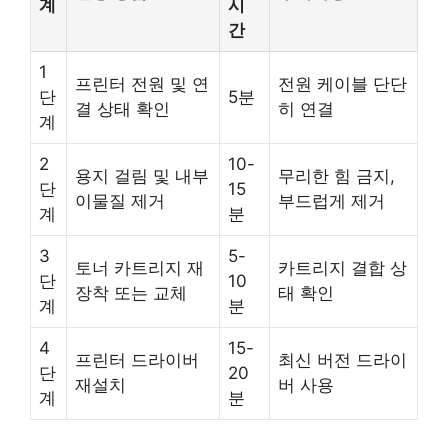
계
시
간
1
프린터 전원 및 연
전원 케이블 단단
단
5분
결 상태 확인
히 연결
계
2
10-
용지 걸림 및 내부
무리한 힘 금지,
단
15
이물질 제거
부드럽게 제거
계
분
3
5-
토너 카트리지 재
카트리지 결합 상
단
10
장착 또는 교체
태 확인
계
분
4
15-
프린터 드라이버
최신 버전 드라이
단
20
재설치
버 사용
계
분