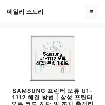
컨
텐
데일리 스토리
메
츠
로
뉴
건
너
뛰
기
SAMSUNG 프린터 오류 U1-
1112 해결 방법 | 삼성 프린터
오류 코드 진단 및 조치 총정리