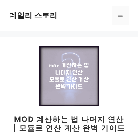
컨
텐
데일리 스토리
메
츠
로
뉴
건
너
뛰
기
MOD 계산하는 법 나머지 연산
| 모듈로 연산 계산 완벽 가이드