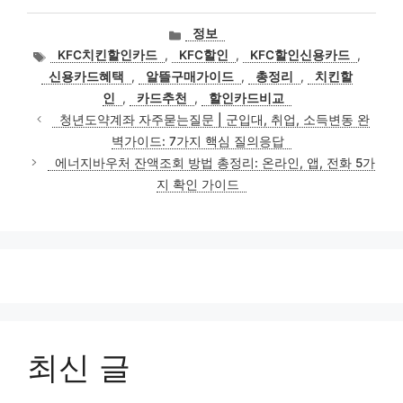
카
정보
테
태
KFC치킨할인카드
,
KFC할인
,
KFC할인신용카드
,
고
그
신용카드혜택
,
알뜰구매가이드
,
총정리
,
치킨할
리
인
,
카드추천
,
할인카드비교
청년도약계좌 자주묻는질문 | 군입대, 취업, 소득변동 완
벽가이드: 7가지 핵심 질의응답
에너지바우처 잔액조회 방법 총정리: 온라인, 앱, 전화 5가
지 확인 가이드
최신 글