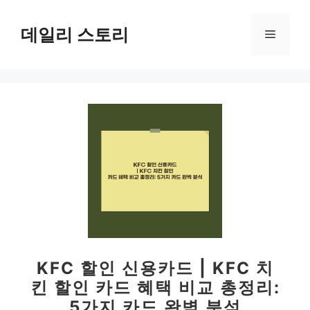
컨
텐
데일리 스토리
메
츠
로
뉴
건
너
뛰
기
KFC 할인 신용카드 | KFC 치
킨 할인 카드 혜택 비교 총정리:
5가지 카드 완벽 분석