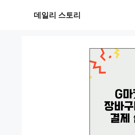
컨
텐
데일리 스토리
츠
로
건
너
뛰
기