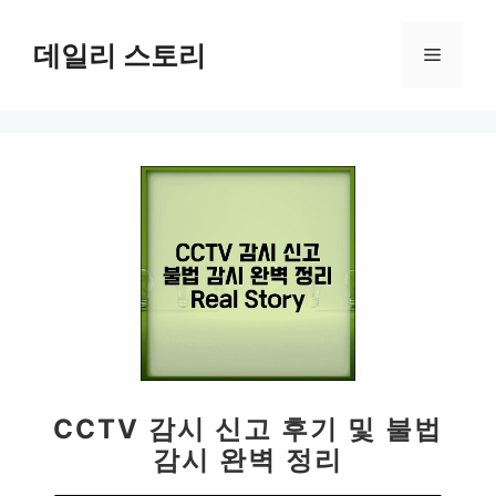
컨
텐
데일리 스토리
메
츠
로
뉴
건
너
뛰
기
CCTV 감시 신고 후기 및 불법
감시 완벽 정리