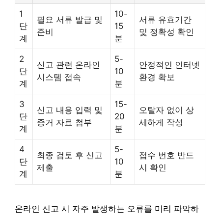
1
10-
필요 서류 발급 및
서류 유효기간
단
15
준비
및 정확성 확인
계
분
2
5-
신고 관련 온라인
안정적인 인터넷
단
10
시스템 접속
환경 확보
계
분
3
15-
신고 내용 입력 및
오탈자 없이 상
단
20
증거 자료 첨부
세하게 작성
계
분
4
5-
최종 검토 후 신고
접수 번호 반드
단
10
제출
시 확인
계
분
온라인 신고 시 자주 발생하는 오류를 미리 파악하